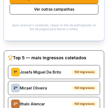
Ver outras campanhas
Após acessar o conteúdo, clique no link de participação no
fim da página para liberar a coleta.
Top 5 — mais ingressos coletados
Josefa Miguel De Brito
1
º
100
ingressos
Micael Oliveira
2
º
100
ingressos
Ithalo Alencar
3
º
100
ingressos