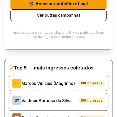
Acessar conteúdo oficial
Ver outras campanhas
Após acessar o conteúdo, clique no link de participação no
fim da página para liberar a coleta.
Top 5 — mais ingressos coletados
Marcos Vinicius (Magrinho)
1
º
100
ingressos
Valdecir Barbosa da Silva
2
º
100
ingressos