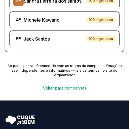
Sandra Ferreira dos santos
3
º
100
ingressos
Michele Kawano
4
º
100
ingressos
Jack Santos
5
º
100
ingressos
Ao participar, você concorda com as regras da campanha. Doações
são independentes e informativos — leia os termos no site do
organizador.
Voltar para campanhas