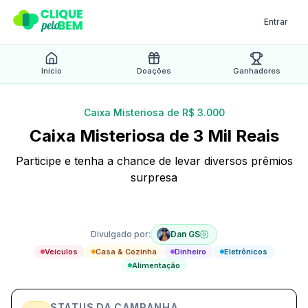
Entrar
Início
Doações
Ganhadores
Caixa Misteriosa de R$ 3.000
Caixa Misteriosa de 3 Mil Reais
Participe e tenha a chance de levar diversos prêmios
surpresa
Ativa
Divulgado por:
Dan GS
Veículos
Casa & Cozinha
Dinheiro
Eletrônicos
Alimentação
STATUS DA CAMPANHA