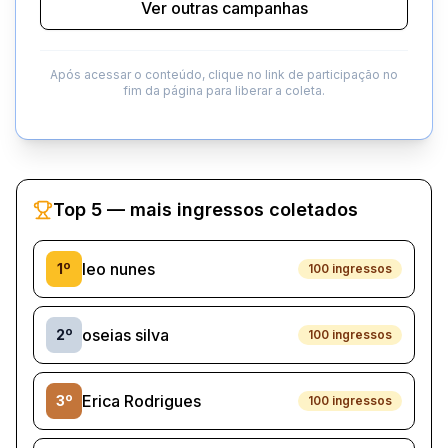
Ver outras campanhas
Após acessar o conteúdo, clique no link de participação no
fim da página para liberar a coleta.
Top 5 — mais ingressos coletados
leo nunes
1
º
100
ingressos
oseias silva
2
º
100
ingressos
Erica Rodrigues
3
º
100
ingressos